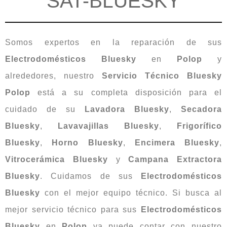
SAT-BLUESKY
Somos expertos en la reparación de sus
Electrodomésticos
Bluesky
en
Polop
y
alrededores, nuestro
Servicio Técnico Bluesky
Polop
está a su completa disposición para el
cuidado de su
Lavadora
Bluesky
,
Secadora
Bluesky
,
Lavavajillas
Bluesky
,
Frigorífico
Bluesky
,
Horno
Bluesky
,
Encimera
Bluesky
,
Vitrocerámica
Bluesky
y
Campana Extractora
Bluesky
. Cuidamos de sus
Electrodomésticos
Bluesky
con el mejor equipo técnico. Si busca al
mejor servicio técnico para sus
Electrodomésticos
Bluesky
en
Polop
ya puede contar con nuestro